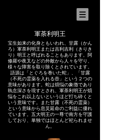
軍荼利明王
宝生如来の化身ともいわれ、甘露（かん
ろ）軍荼利明王または吉利吉利（きりき
り）明王と呼ばれることもあります。阿
修羅や夜叉などの外敵から人々を守り、
様々な障害を取り除くとされています。
語源は「とぐろを巻いた蛇」、「甘露
（不死の霊薬を入れる壺」という２つの
意味があります。蛇は煩悩の象徴であり
執念深さを現すとされ、軍荼利明王が煩
悩をこれ以上ないというほど打ち砕くと
いう意味です。また甘露（不死の霊薬）
という意味から息災延命のご利益に優れ
ています。五大明王の一尊で南方を守護
しており、単独ではほとんど祀られませ
ん。