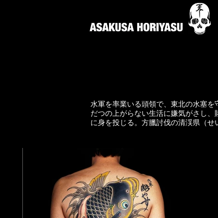
水軍を率業いる頭領で、東北の水塞を
だつの上がらない生活に嫌気がさし、
に身を投じる。方臘討伐の清渓県（せ