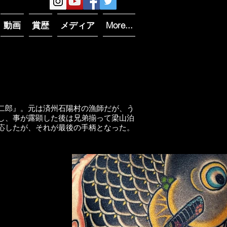
動画
賞歴
メディア
More...
二郎』。元は済州石陽村の漁師だが、う
し、事が露顕した後は兄弟揃って梁山泊
応したが、それが最後の手柄となった。