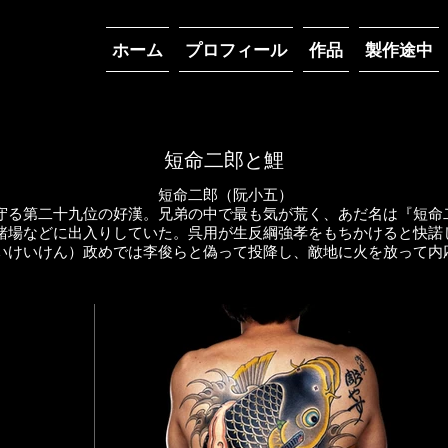
ホーム
プロフィール
作品
製作途中
短命二郎と鯉
短命二郎（阮小五）
守る第二十九位の好漢。兄弟の中で最も気が荒く、あだ名は『短命
賭場などに出入りしていた。呉用が生反綱強孝をもちかけると快諾
いけいけん）政めでは李俊らと偽って投降し、敵地に火を放って内